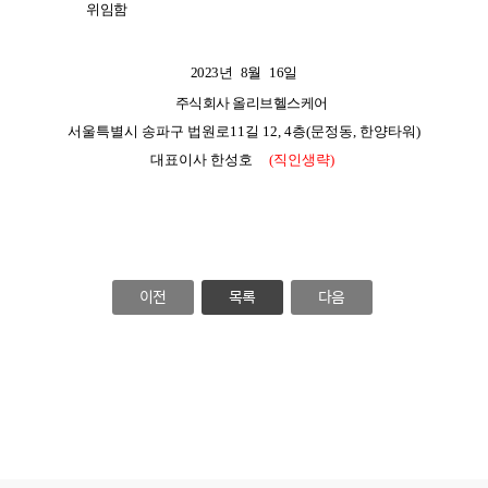
위임함
2023
년
8
월
16
일
주식회사 올리브헬스케어
서울특별시 송파구 법원로
11
길
12, 4
층
(
문정동
,
한양타워
)
대표이사
한성호
(
직인생략
)
이전
목록
다음